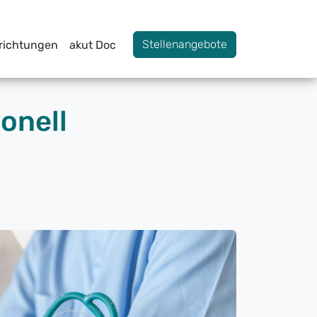
Stellenangebote
nrichtungen
akut Doc
onell