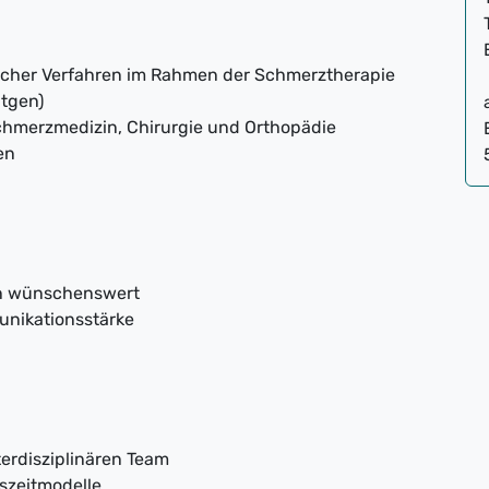
ischer Verfahren im Rahmen der Schmerztherapie
ntgen)
chmerzmedizin, Chirurgie und Orthopädie
en
ren wünschenswert
nikationsstärke
nterdisziplinären Team
tszeitmodelle