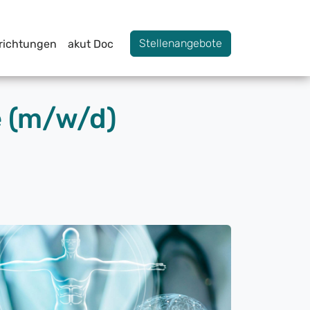
Stellenangebote
nrichtungen
akut Doc
e (m/w/d)