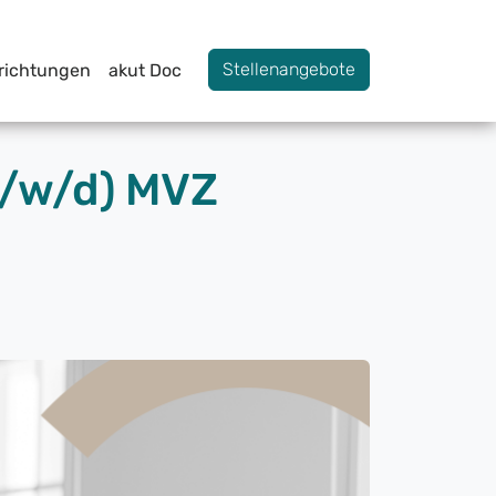
Stellenangebote
nrichtungen
akut Doc
m/w/d) MVZ