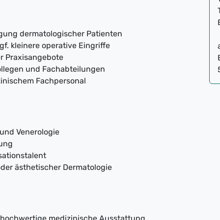
gung dermatologischer Patienten
f. kleinere operative Eingriffe
er Praxisangebote
ollegen und Fachabteilungen
zinischem Fachpersonal
und Venerologie
gung
ationstalent
der ästhetischer Dermatologie
 hochwertige medizinische Ausstattung