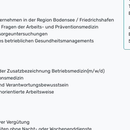
ernehmen in der Region Bodensee / Friedrichshafen
n Fragen der Arbeits- und Präventionsmedizin
rsorgeuntersuchungen
des betrieblichen Gesundheitsmanagements
der Zusatzbezeichnung Betriebsmedizin(m/w/d)
onsmedizin
und Verantwortungsbewusstsein
norientierte Arbeitsweise
iver Vergütung
zeiten ohne Nacht- oder Wochenenddienste